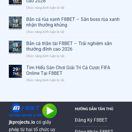
cao 2026
Th3
Có
Chức năng bình luận bị tắt
ở
Nên
Bắn
Dùng
cá
Bắn cá rùa xanh F8BET – Săn boss rùa xanh
Auto
18
xèng
Bắn
nhận thưởng khủng
Th3
F8BET
Cá
Chức năng bình luận bị tắt
ở
–
Không?
Bắn
Trải
Lợi
cá
Bắn cá thần tài F8BET – Trải nghiệm săn
nghiệm
Hay
18
rùa
săn
thưởng đỉnh cao 2026
Hại
Th3
xanh
xu
Chức năng bình luận bị tắt
ở
F8BET
đỉnh
Bắn
–
cao
cá
Tìm Hiểu Sân Chơi Giải Trí Cá Cược FIFA
Săn
2026
29
thần
boss
Online Tại F8BET
Th9
tài
rùa
Chức năng bình luận bị tắt
ở
F8BET
xanh
Tìm
–
nhận
Hiểu
Trải
thưởng
Sân
nghiệm
khủng
Chơi
săn
Giải
thưởng
HƯỚNG DẪN TÂN THỦ
Trí
đỉnh
Cá
cao
Đăng Ký F8BET
Cược
jkprojects.io
có giấy
2026
FIFA
phép từ hai tổ chức uy
Online
Đăng Nhập F8BET