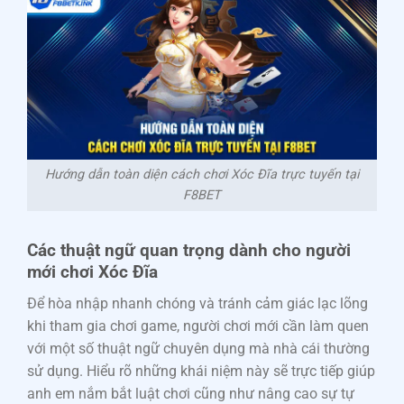
Hướng dẫn toàn diện cách chơi Xóc Đĩa trực tuyến tại
F8BET
Các thuật ngữ quan trọng dành cho người
mới chơi Xóc Đĩa
Để hòa nhập nhanh chóng và tránh cảm giác lạc lõng
khi tham gia chơi game, người chơi mới cần làm quen
với một số thuật ngữ chuyên dụng mà nhà cái thường
sử dụng. Hiểu rõ những khái niệm này sẽ trực tiếp giúp
anh em nắm bắt luật chơi cũng như nâng cao sự tự