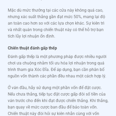
Mặc dù mức thưởng tại các cửa này không quá cao,
nhưng xác suất thắng gần đạt mức 50%, mang lại độ
an toàn cao hơn so với các lựa chọn khác. Sự kiên trì
và nhất quán trong chiến thuật này có thể hỗ trợ bạn
tích lũy lợi nhuận ổn định.
Chiến thuật đánh gấp thếp
Đánh gấp thếp là một phương pháp được nhiều người
chơi ưa chuộng nhằm tối ưu hóa lợi nhuận trong quá
trình tham gia Xóc Đĩa. Để áp dụng, bạn cần phân bổ
nguồn vốn thành các phần đều nhau một cách hợp lý.
Ở ván đầu, hãy sử dụng một phần vốn để đặt cược.
Nếu chưa thắng, tiếp tục đặt cược gấp đôi số tiền của
ván trước cho đến khi đạt được chiến thắng. Khi thắng,
bạn quay về mức cược ban đầu để bảo toàn vốn.
Chiến thuật này đòi hỏi sự kiên nhẫn cùng với vốn