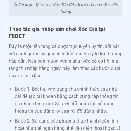
Chiến lược đặt cược Xóc Đĩa để tối ưu hóa cơ hội chiến
thắng
Thao tác gia nhập sân chơi Xóc Đĩa tại
F8BET
Đây là một nền tảng cá cược trực tuyến uy tín, nổi bật
với sảnh game có giao diện bắt mắt và tỷ lệ trả thưởng
hấp dẫn. Nếu bạn muốn vừa giải trí vừa có cơ hội gia
tăng thu nhập hàng ngày, hãy làm theo các bước dưới
đây để bắt đầu:
Bước 1: Bet thủ vào trang chủ chính thức của nhà
cái để tạo tài khoản bằng cách cung cấp thông tin
cá nhân chính xác. Sau khi đã hoàn tất, sử dụng
thông tin vừa đăng ký vừa rồi để đăng nhập.
Bước 2: Sử dụng các phương thức thanh toán linh
hoạt như thẻ ngân hàng, thẻ cào điện thoại hoặc ví