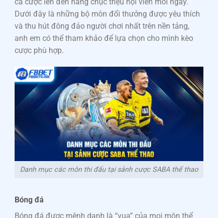
cá cược lên đến hàng chục triệu hội viên mỗi ngày.
Dưới đây là những bộ môn đổi thưởng được yêu thích
và thu hút đông đảo người chơi nhất trên nền tảng,
anh em có thể tham khảo để lựa chọn cho mình kèo
cược phù hợp.
Danh mục các môn thi đấu tại sảnh cược SABA thể thao
Bóng đá
Bóng đá được mệnh danh là “vua” của mọi môn thể