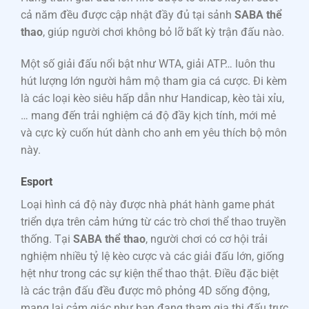
cả năm đều được cập nhật đầy đủ tại sảnh
SABA thể
thao
, giúp người chơi không bỏ lỡ bất kỳ trận đấu nào.
Một số giải đấu nổi bật như WTA, giải ATP… luôn thu
hút lượng lớn người hâm mộ tham gia cá cược. Đi kèm
là các loại kèo siêu hấp dẫn như Handicap, kèo tài xỉu,
… mang đến trải nghiệm cá độ đầy kịch tính, mới mẻ
và cực kỳ cuốn hút dành cho anh em yêu thích bộ môn
này.
Esport
Loại hình cá độ này được nhà phát hành game phát
triển dựa trên cảm hứng từ các trò chơi thể thao truyền
thống. Tại
SABA thể thao
, người chơi có cơ hội trải
nghiệm nhiều tỷ lệ kèo cược và các giải đấu lớn, giống
hệt như trong các sự kiện thể thao thật. Điều đặc biệt
là các trận đấu đều được mô phỏng 4D sống động,
mang lại cảm giác như bạn đang tham gia thi đấu trực