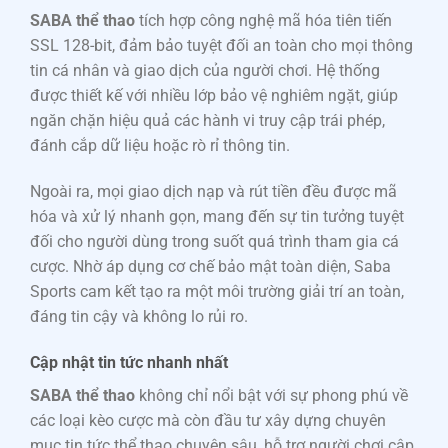
SABA thể thao
tích hợp công nghệ mã hóa tiên tiến
SSL 128-bit, đảm bảo tuyệt đối an toàn cho mọi thông
tin cá nhân và giao dịch của người chơi. Hệ thống
được thiết kế với nhiều lớp bảo vệ nghiêm ngặt, giúp
ngăn chặn hiệu quả các hành vi truy cập trái phép,
đánh cắp dữ liệu hoặc rò rỉ thông tin.
Ngoài ra, mọi giao dịch nạp và rút tiền đều được mã
hóa và xử lý nhanh gọn, mang đến sự tin tưởng tuyệt
đối cho người dùng trong suốt quá trình tham gia cá
cược. Nhờ áp dụng cơ chế bảo mật toàn diện, Saba
Sports cam kết tạo ra một môi trường giải trí an toàn,
đáng tin cậy và không lo rủi ro.
Cập nhật tin tức nhanh nhất
SABA thể thao
không chỉ nổi bật với sự phong phú về
các loại kèo cược mà còn đầu tư xây dựng chuyên
mục tin tức thể thao chuyên sâu, hỗ trợ người chơi cập