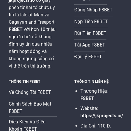
jkprojects.io
có giấy
FIFA
phép từ hai tổ chức uy
Online
Đăng Nhập F8BET
Tại
tín là Isle of Man và
F8BET
Nạp Tiền F8BET
Cagayan and Freeport.
F8BET
với hơn 10 triệu
Rút Tiền F8BET
người chơi đã khẳng
định uy tín qua nhiều
Tải App F8BET
năm hoạt động và
Đại Lý F8BET
không ngừng củng cố
vị thế trên thị trường.
THÔNG TIN F8BET
THÔNG TIN LIÊN HỆ
Thương Hiệu:
Về Chúng Tôi F8BET
F8BET
Chính Sách Bảo Mật
Website:
F8BET
https://jkprojects.io/
Điều Kiện Và Điều
Địa Chỉ: 110 Đ.
Khoản F8BET