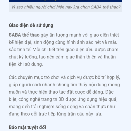
Vì sao nhiều người chơi hiện nay lựa chọn SABA thể thao?
Giao diện dễ sử dụng
SABA thể thao
gây ấn tượng mạnh với giao diện thiết
kế hiện đại, sinh động cùng hình ảnh sắc nét và màu
sắc tinh tế. Mỗi chi tiết trên giao diện đều được chăm
chút kỹ lưỡng, tạo nên cảm giác thân thiện và thuận
tiện khi sử dụng.
Các chuyên mục trò chơi và dịch vụ được bố trí hợp lý,
giúp người chơi nhanh chóng tìm thấy nội dung mong
muốn và thực hiện thao tác đặt cược dễ dàng. Đặc
biệt, công nghệ trang trí 3D được ứng dụng hiệu quả,
mang đến trải nghiệm sống động và chân thực như
đang theo dõi trực tiếp từng trận cầu nảy lửa.
Bảo mật tuyệt đối