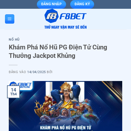
Bỏ
ĐĂNG NHẬP
ĐĂNG KÝ
qua
nội
dung
NỔ HŨ
Khám Phá Nổ Hũ PG Điện Tử Cùng
Thưởng Jackpot Khủng
ĐĂNG VÀO
14/04/2025
BỞI
14
Th4