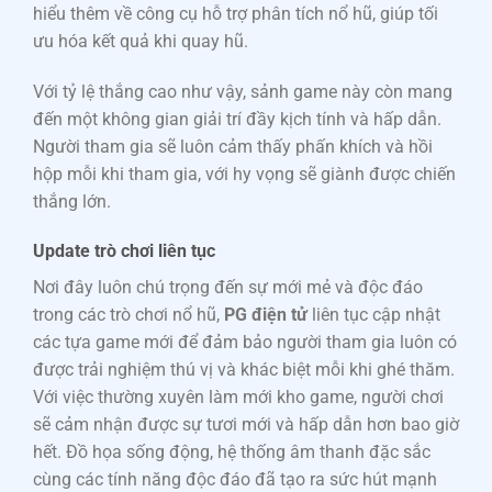
hiểu thêm về công cụ hỗ trợ phân tích nổ hũ, giúp tối
ưu hóa kết quả khi quay hũ.
Với tỷ lệ thắng cao như vậy, sảnh game này còn mang
đến một không gian giải trí đầy kịch tính và hấp dẫn.
Người tham gia sẽ luôn cảm thấy phấn khích và hồi
hộp mỗi khi tham gia, với hy vọng sẽ giành được chiến
thắng lớn.
Update trò chơi liên tục
Nơi đây luôn chú trọng đến sự mới mẻ và độc đáo
trong các trò chơi nổ hũ,
PG điện tử
liên tục cập nhật
các tựa game mới để đảm bảo người tham gia luôn có
được trải nghiệm thú vị và khác biệt mỗi khi ghé thăm.
Với việc thường xuyên làm mới kho game, người chơi
sẽ cảm nhận được sự tươi mới và hấp dẫn hơn bao giờ
hết. Đồ họa sống động, hệ thống âm thanh đặc sắc
cùng các tính năng độc đáo đã tạo ra sức hút mạnh