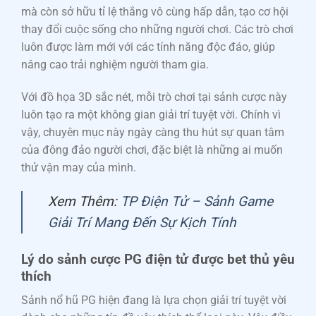
mà còn sở hữu tỉ lệ thắng vô cùng hấp dẫn, tạo cơ hội
thay đổi cuộc sống cho những người chơi. Các trò chơi
luôn được làm mới với các tính năng độc đáo, giúp
nâng cao trải nghiệm người tham gia.
Với đồ họa 3D sắc nét, mỗi trò chơi tại sảnh cược này
luôn tạo ra một không gian giải trí tuyệt vời. Chính vì
vậy, chuyên mục này ngày càng thu hút sự quan tâm
của đông đảo người chơi, đặc biệt là những ai muốn
thử vận may của mình.
Xem Thêm:
TP Điện Tử – Sảnh Game
Giải Trí Mang Đến Sự Kịch Tính
Lý do sảnh cược PG điện tử được bet thủ yêu
thích
Sảnh nổ hũ PG hiện đang là lựa chọn giải trí tuyệt vời