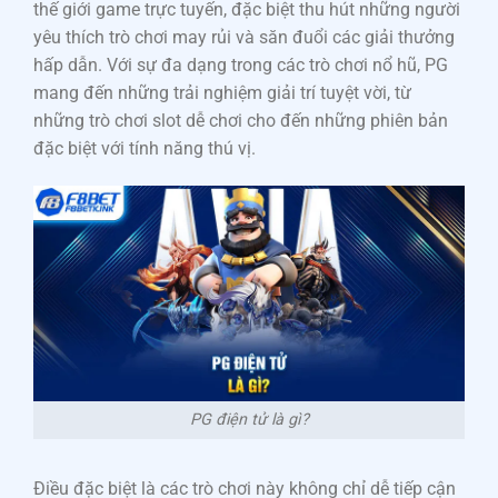
thế giới game trực tuyến, đặc biệt thu hút những người
yêu thích trò chơi may rủi và săn đuổi các giải thưởng
hấp dẫn. Với sự đa dạng trong các trò chơi nổ hũ, PG
mang đến những trải nghiệm giải trí tuyệt vời, từ
những trò chơi slot dễ chơi cho đến những phiên bản
đặc biệt với tính năng thú vị.
PG điện tử là gì?
Điều đặc biệt là các trò chơi này không chỉ dễ tiếp cận