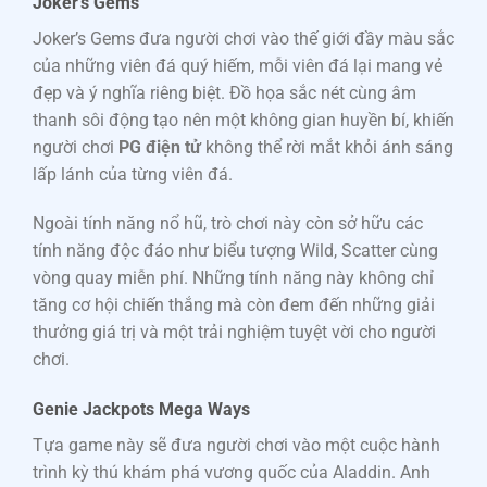
Joker’s Gems
Joker’s Gems đưa người chơi vào thế giới đầy màu sắc
của những viên đá quý hiếm, mỗi viên đá lại mang vẻ
đẹp và ý nghĩa riêng biệt. Đồ họa sắc nét cùng âm
thanh sôi động tạo nên một không gian huyền bí, khiến
người chơi
PG điện tử
không thể rời mắt khỏi ánh sáng
lấp lánh của từng viên đá.
Ngoài tính năng nổ hũ, trò chơi này còn sở hữu các
tính năng độc đáo như biểu tượng Wild, Scatter cùng
vòng quay miễn phí. Những tính năng này không chỉ
tăng cơ hội chiến thắng mà còn đem đến những giải
thưởng giá trị và một trải nghiệm tuyệt vời cho người
chơi.
Genie Jackpots Mega Ways
Tựa game này sẽ đưa người chơi vào một cuộc hành
trình kỳ thú khám phá vương quốc của Aladdin. Anh