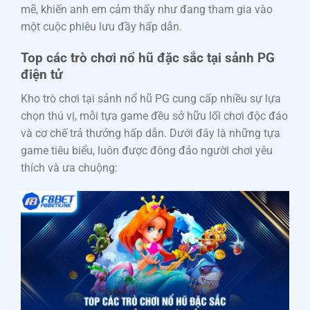
mẽ, khiến anh em cảm thấy như đang tham gia vào
một cuộc phiêu lưu đầy hấp dẫn.
Top các trò chơi nổ hũ đặc sắc tại sảnh PG
điện tử
Kho trò chơi tại sảnh nổ hũ PG cung cấp nhiều sự lựa
chọn thú vị, mỗi tựa game đều sở hữu lối chơi độc đáo
và cơ chế trả thưởng hấp dẫn. Dưới đây là những tựa
game tiêu biểu, luôn được đông đảo người chơi yêu
thích và ưa chuộng: