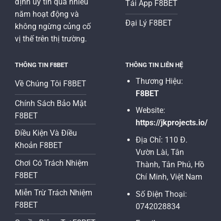
định uy tín qua nhiều
Tải App F8BET
năm hoạt động và
Speed Winner
Đại Lý F8BET
không ngừng củng cố
Anh em sẽ nhập vai vào Jay, một tay đua đầy
vị thế trên thị trường.
nhiệt huyết nhưng gặp khó khăn về tài chính.
Quyết tâm theo đuổi đam mê, anh quyết định
THÔNG TIN F8BET
THÔNG TIN LIÊN HỆ
thành lập một đội đua và tham gia vào giải
Thương Hiệu:
Về Chúng Tôi F8BET
đấu lớn với mục tiêu giành cúp vô địch. Giải
F8BET
thưởng của trò chơi này dành cho người chiến
Chính Sách Bảo Mật
thắng có thể lên tới 100.000x.
Website:
F8BET
https://jkprojects.io/
Một số nhà phát hành game nổ hũ hợp
Điều Kiện Và Điều
Địa Chỉ: 110 Đ.
tác với F8BET
Khoản F8BET
Vườn Lài, Tân
Tại sảnh cá cược này, người chơi sẽ có cơ hội
Chơi Có Trách Nhiệm
Thành, Tân Phú, Hồ
tham gia vào hàng trăm trò chơi thú vị và đầy
F8BET
Chí Minh, Việt Nam
hấp dẫn. Tất cả các tựa game này đều được
Miễn Trừ Trách Nhiệm
Số Điện Thoại:
phát hành bởi những thương hiệu nổi tiếng
F8BET
0742028834
hàng đầu thế giới, mang đến trải nghiệm tuyệt