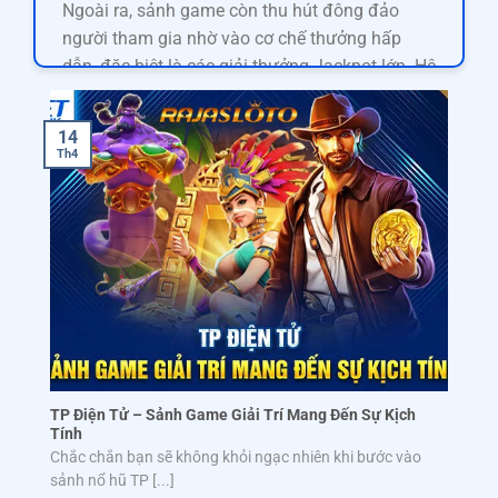
Ngoài ra, sảnh game còn thu hút đông đảo
người tham gia nhờ vào cơ chế thưởng hấp
dẫn, đặc biệt là các giải thưởng Jackpot lớn. Hệ
thống quay thưởng tại đây được thiết kế công
bằng, đảm bảo sự minh bạch và tạo cơ hội
14
bình đẳng cho mọi người. Chính những yếu tố
Th4
này đã giúp săn hũ trở thành một trong những
sảnh game được yêu thích nhất, nơi hội viên
không chỉ tận hưởng niềm vui mà còn có cơ hội
nhận những phần thưởng giá trị.
Những tựa game nổi bật tại sảnh nổ hũ
trực tuyến nhà cái
TP Điện Tử
Kho game slots của nhà cái hiện tại đã có hơn
650 phiên bản khác nhau, mang đến cho người
TP Điện Tử – Sảnh Game Giải Trí Mang Đến Sự Kịch
chơi vô vàn sự lựa chọn. Vì vậy, nhiều người
Tính
mới truy cập có thể cảm thấy bối rối không biết
Chắc chắn bạn sẽ không khỏi ngạc nhiên khi bước vào
sảnh nổ hũ TP [...]
nên bắt đầu từ trò nào. Nếu bạn chưa có nhiều