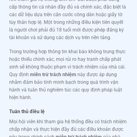
cấp thông tin cá nhân đầy đủ và chính xác, đặc biệt là
các dữ liệu dựa trên căn cước công dân hoặc giấy tờ
tùy thân hợp lệ. Một trong những điều kiện tiên quyết
là người chơi phải đủ 18 tuổi mới được phép đăng ký
tài khoản và sử dụng các dịch vụ trên nền tảng.
Trong trường hợp thông tin khai báo không trung thực
hoặc thiếu chính xác, mọi rủi ro hay tranh chấp phát
sinh sẽ không thuộc phạm vi trách nhiệm của nhà cái.
Quy định
miễn trừ trách nhiệm
này được áp dụng
nhằm đảm bảo tính minh bạch trong quá trình vận
hành và tuân thủ nghiêm túc các quy định pháp luật
hiện hành.
Tuân thủ điều lệ
Mọi hội viên khi tham gia hệ thống đều có trách nhiệm
chấp nhận và thực hiện đầy đủ các điều khoản được
nêu trong chính sách
miễn trừ trách nhiệm
của nhà