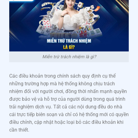
Miễn trừ trách nhiệm là gì?
Các điều khoản trong chính sách quy định cụ thể
những trường hợp mà hệ thống không chịu trách
nhiệm đối với người chơi, đồng thời nhấn mạnh quyền
được bảo vệ và hỗ trợ của người dùng trong quá trình
trải nghiệm dịch vụ. Tất cả các nội dung đều do nhà
cái trực tiếp biên soạn và chỉ có hệ thống mới có quyền
điều chỉnh, cập nhật hoặc loại bỏ các điều khoản khi
cần thiết.