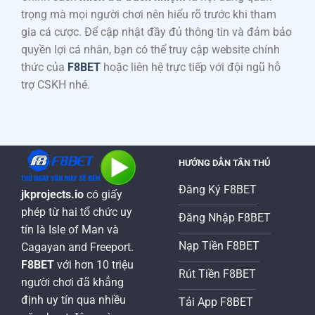
trọng mà mọi người chơi nên hiểu rõ trước khi tham
gia cá cược. Để cập nhật đầy đủ thông tin và đảm bảo
quyền lợi cá nhân, bạn có thể truy cập website chính
thức của
F8BET
hoặc liên hệ trực tiếp với đội ngũ hỗ
trợ CSKH nhé.
HƯỚNG DẪN TÂN THỦ
Đăng Ký F8BET
jkprojects.io
có giấy
phép từ hai tổ chức uy
Đăng Nhập F8BET
tín là Isle of Man và
Nạp Tiền F8BET
Cagayan and Freeport.
F8BET
với hơn 10 triệu
Rút Tiền F8BET
người chơi đã khẳng
định uy tín qua nhiều
Tải App F8BET