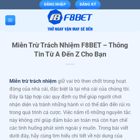
Bỏ
ĐĂNG NHẬP
ĐĂNG KÝ
qua
nội
dung
Miễn Trừ Trách Nhiệm F8BET – Thông
Tin Từ A Đến Z Cho Bạn
Miễn trừ trách nhiệm
giữ vai trò then chốt trong hoạt
động của nhà cái, đặc biệt là tại nhà cái của chúng tôi.
Đây là tập hợp các quy định cụ thể giúp người chơi
nhận diện và tránh những hành vi có thể dẫn đến rủi ro
trong quá trình cá cược. Việc nắm rõ những nguyên tắc
này không chỉ giúp đảm bảo an toàn mà còn hạn chế
các tình huống phát sinh ngoài ý muốn. Trong bài viết
dưới đây, hãy cùng tìm hiểu chi tiết về nội dung của