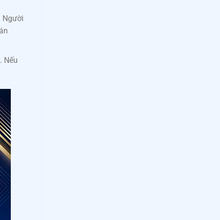
. Người
 án
p. Nếu