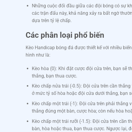
Những cuộc đối đầu giữa các đội bóng có sự khá
các trận đấu này, khả năng xảy ra bất ngờ thườn
dựa trên tỷ lệ chấp.
Các phân loại phổ biến
Kèo Handicap bóng đá được thiết kế với nhiều biến 
hình như là:
Kèo hòa (0): Khi đặt cược đội cửa trên, bạn sẽ 
thắng, bạn thua cược.
Kèo chấp nửa trái (-0.5): Đội cửa trên cần thắng
ở mức tỷ số hòa hoặc đội cửa dưới thắng, bạn s
Kèo chấp một trái (-1): Đội cửa trên phải thắng 
thắng đúng một bàn, cược hòa; còn nếu hòa hoặ
Kèo chấp một trái rưỡi (-1.5): Đội cửa trên cần 
bàn, hòa hoặc thua, bạn thua cược. Ngược lại, 