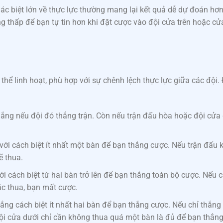
c biệt lớn về thực lực thường mang lại kết quả dễ dự đoán hơn
g thấp để bạn tự tin hơn khi đặt cược vào đội cửa trên hoặc cử
thể linh hoạt, phù hợp với sự chênh lệch thực lực giữa các đội.
thắng nếu đội đó thắng trận. Còn nếu trận đấu hòa hoặc đội cửa
 với cách biệt ít nhất một bàn để bạn thắng cược. Nếu trận đấu k
ẽ thua.
với cách biệt từ hai bàn trở lên để bạn thắng toàn bộ cược. Nếu c
c thua, bạn mất cược.
thắng cách biệt ít nhất hai bàn để bạn thắng cược. Nếu chỉ thắng
đội cửa dưới chỉ cần không thua quá một bàn là đủ để bạn thắng