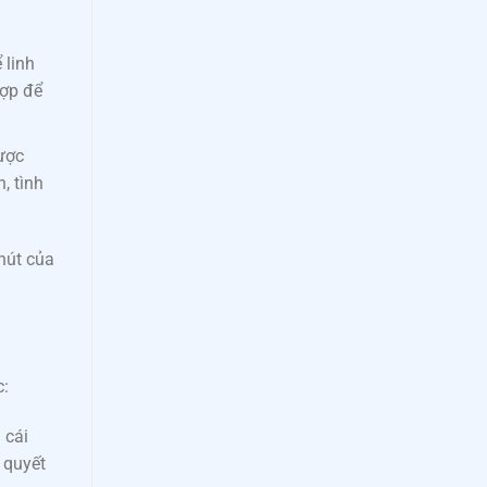
 linh
hợp để
ược
, tình
hút của
c:
 cái
 quyết