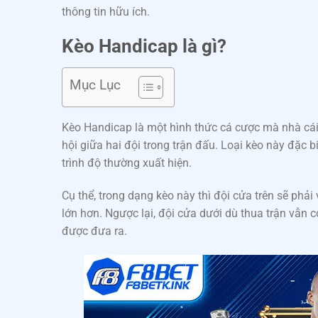
thông tin hữu ích.
Kèo Handicap là gì?
Mục Lục
Kèo Handicap là một hình thức cá cược mà nhà cái
hội giữa hai đội trong trận đấu. Loại kèo này đặc 
trình độ thường xuất hiện.
Cụ thể, trong dạng kèo này thì đội cửa trên sẽ ph
lớn hơn. Ngược lại, đội cửa dưới dù thua trận vẫn
được đưa ra.