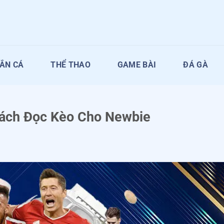
ẮN CÁ
THỂ THAO
GAME BÀI
ĐÁ GÀ
ách Đọc Kèo Cho Newbie