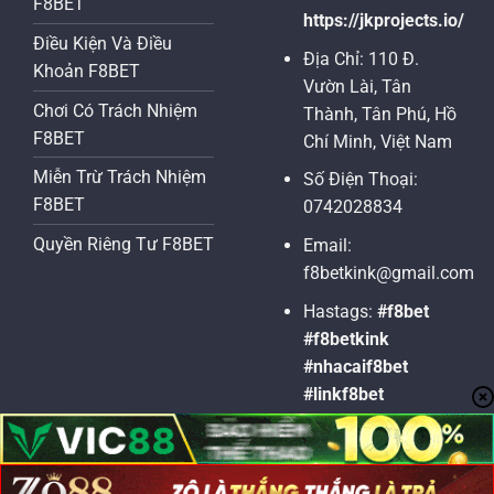
F8BET
và tài năng của mình.
Game bài
không chỉ
https://jkprojects.io/
Điều Kiện Và Điều
cung cấp nhiều biến thể poker như Texas
Địa Chỉ: 110 Đ.
Khoản F8BET
Hold'em và Omaha, mà còn tổ chức các giải
Vườn Lài, Tân
đấu thường niên với phần thưởng giá trị, mang
Chơi Có Trách Nhiệm
Thành, Tân Phú, Hồ
đến cơ hội cho người chơi giao lưu, học hỏi
F8BET
Chí Minh, Việt Nam
cũng như nâng cao kỹ năng của mình.
Miễn Trừ Trách Nhiệm
Số Điện Thoại:
F8BET
0742028834
Tiến Lên
Quyền Riêng Tư F8BET
Tiến Lên là một trò chơi bài rất phổ biến ở Việt
Email:
Nam, và sảnh Tiến Lên của nhà cái chúng tôi
f8betkink@gmail.com
đã nhanh chóng trở thành lựa chọn yêu thích
Hastags:
#f8bet
của những người đam mê thể loại này. Tại đây,
#f8betkink
người chơi có cơ hội tham gia vào các bàn
#nhacaif8bet
cược hấp dẫn với nhiều mức cược linh hoạt,
#linkf8bet
phù hợp với tất cả mọi đối tượng. Sảnh
game
#trangchuf8bet
bài
Tiến Lên không chỉ mang đến cảm giác
quen thuộc mà còn được thiết kế thân thiện, dễ
Copyright 2026 ©
F8BET
sử dụng, giúp người chơi dễ dàng tham gia và