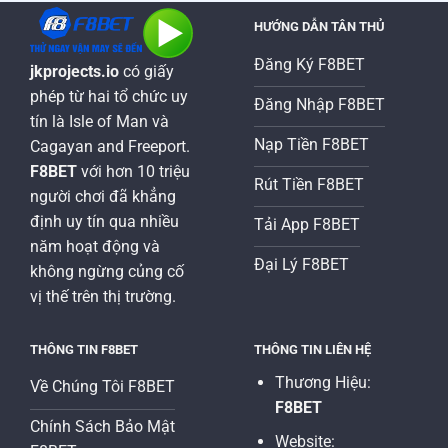
khi trở thành thành viên của thiên đường giải trí
HƯỚNG DẪN TÂN THỦ
này:
Đăng Ký F8BET
jkprojects.io
có giấy
phép từ hai tổ chức uy
Đăng Nhập F8BET
tín là Isle of Man và
Nạp Tiền F8BET
Cagayan and Freeport.
F8BET
với hơn 10 triệu
Rút Tiền F8BET
người chơi đã khẳng
định uy tín qua nhiều
Tải App F8BET
năm hoạt động và
Các trò chơi được ưa chuộng tại sảnh game bài
Đại Lý F8BET
không ngừng củng cố
trực tuyến
vị thế trên thị trường.
Poker
THÔNG TIN F8BET
THÔNG TIN LIÊN HỆ
Sảnh Poker tại nhà cái luôn thu hút đông đảo
Thương Hiệu:
Về Chúng Tôi F8BET
người chơi nhờ vào những trận đấu kịch tính và
F8BET
đầy hấp dẫn. Đây là nơi hội tụ của các cao thủ
Chính Sách Bảo Mật
poker, những người đam mê thể hiện chiến lược
Website: